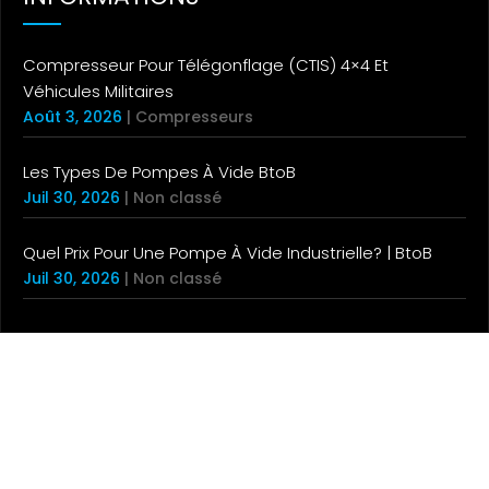
Compresseur Pour Télégonflage (CTIS) 4×4 Et
Véhicules Militaires
Août 3, 2026
|
Compresseurs
Les Types De Pompes À Vide BtoB
Juil 30, 2026
|
Non classé
Quel Prix Pour Une Pompe À Vide Industrielle? | BtoB
Juil 30, 2026
|
Non classé
© 2023 EMS CONCEPT – TOUS DROITS RÉSERVÉS –
CGV
–
MENTIONS LÉGALES
–
POLITIQUE DE
CONFIDENTIALITÉ
– CRÉATION DU SITE WEB PAR
SCHMITZ AGENCE WEB