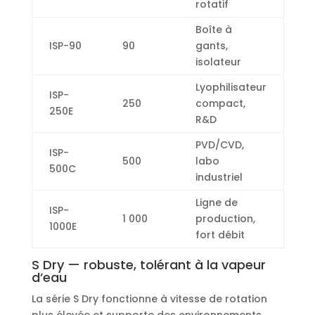
rotatif
Boîte à
ISP-90
90
gants,
isolateur
Lyophilisateur
ISP-
250
compact,
250E
R&D
PVD/CVD,
ISP-
500
labo
500C
industriel
Ligne de
ISP-
1 000
production,
1000E
fort débit
S Dry — robuste, tolérant à la vapeur
d’eau
La série S Dry fonctionne à vitesse de rotation
plus élevée et supporte des environnements